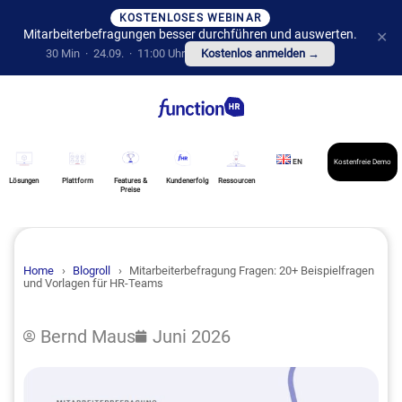
KOSTENLOSES WEBINAR
Mitarbeiterbefragungen besser durchführen und auswerten.
✕
30 Min · 24.09. · 11:00 Uhr
Kostenlos anmelden →
EN
Kostenfreie Demo
Lösungen
Plattform
Features &
Kundenerfolg
Ressourcen
Preise
Home
›
Blogroll
›
Mitarbeiterbefragung Fragen: 20+ Beispielfragen
und Vorlagen für HR-Teams
Bernd Maus
Juni 2026