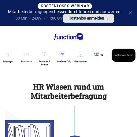
KOSTENLOSES WEBINAR
Mitarbeiterbefragungen besser durchführen und auswerten.
✕
30 Min · 24.09. · 11:00 Uhr
Kostenlos anmelden →
EN
Kostenfreie Demo
Lösungen
Plattform
Features &
Kundenerfolg
Ressourcen
Preise
HR Wissen rund um
Mitarbeiterbefragung