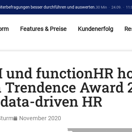
iterbefragungen besser durchführen und auswerten.
30 Min · 24.09. · 11:
form
Features & Preise
Kundenerfolg
Re
 und functionHR h
 Trendence Award 
 data-driven HR
Sturm
November 2020