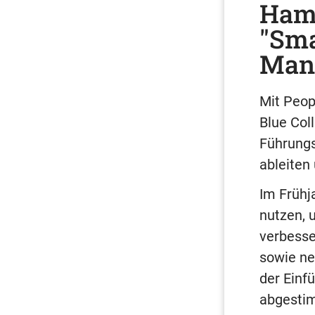
Hamm
"Sma
Man
Mit Peop
Blue Col
Führungs
ableiten
Im Frühj
nutzen, 
verbesse
sowie ne
der Einf
abgestim