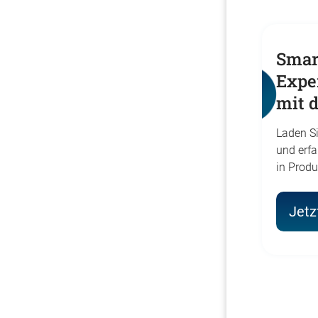
Smar
Expe
mit 
Laden Si
und erfa
in Prod
Jetz