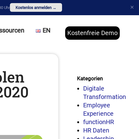
✕
00 Uhr
Kostenlos anmelden →
ssourcen
EN
Kostenfreie Demo
olen
Kategorien
2020
Digitale
Transformation
Employee
Experience
functionHR
HR Daten
Leadership