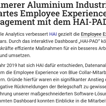
erer Aluminium Industri
rtes Employee Experienc
agement mit dem HAI-PA
le Analytics verbessert
HAI
gezielt die
Employee E
lars. Durch das interaktive Dashboard „HAI-PAD“ k
kräfte effiziente Maßnahmen für ein besseres Ar
 und umsetzen.
ahr 2019 hat sich HAI dafür entschieden, Datenana
um die Employee Experience von Blue Collar-Mitarb
rn. Gründe hierfür waren ein signifikanter Anstieg 
gative Rückmeldungen der Belegschaft zu gewiss
ührung unserer maßgeschneiderten Software-Lösu
mten Dashboard konnten Einblicke in die Mitarbei