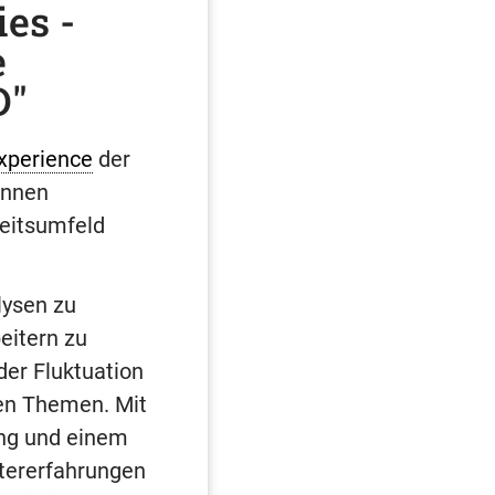
es -
e
D"
xperience
der
önnen
beitsumfeld
lysen zu
eitern zu
der Fluktuation
en Themen. Mit
ng und einem
tererfahrungen