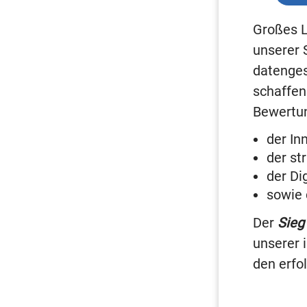
Großes L
unserer 
datenges
schaffen
Bewertun
der In
der st
der Di
sowie 
Der
Sieg
unserer 
den erfo