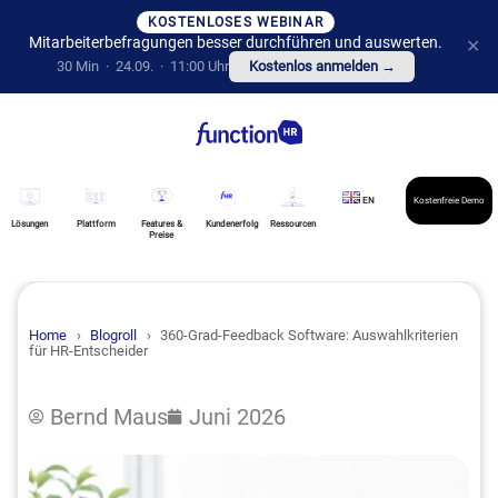
KOSTENLOSES WEBINAR
Mitarbeiterbefragungen besser durchführen und auswerten.
✕
30 Min · 24.09. · 11:00 Uhr
Kostenlos anmelden →
EN
Kostenfreie Demo
Lösungen
Plattform
Features &
Kundenerfolg
Ressourcen
Preise
Home
›
Blogroll
›
360-Grad-Feedback Software: Auswahlkriterien
für HR-Entscheider
Bernd Maus
Juni 2026