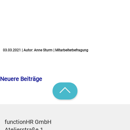
5 Gründe, warum
Austrittsbefragungen
in jeden Offboarding-
Prozess gehören
03.03.2021
|
Autor:
Anne Sturm
|
Mitarbeiterbefragung
Neuere Beiträge
functionHR GmbH
Atelierstraße 1,