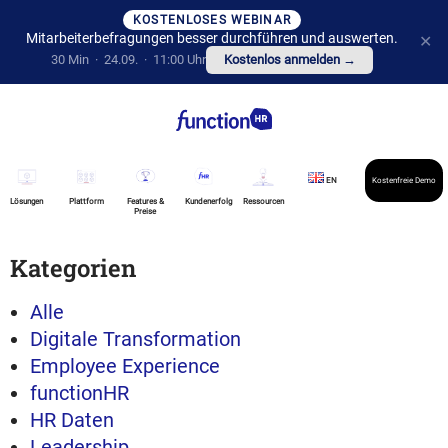
KOSTENLOSES WEBINAR
Mitarbeiterbefragungen besser durchführen und auswerten.
✕
30 Min · 24.09. · 11:00 Uhr
Kostenlos anmelden →
EN
Kostenfreie Demo
Lösungen
Plattform
Features &
Kundenerfolg
Ressourcen
Preise
Kategorien
Alle
Digitale Transformation
Employee Experience
functionHR
HR Daten
Leadership