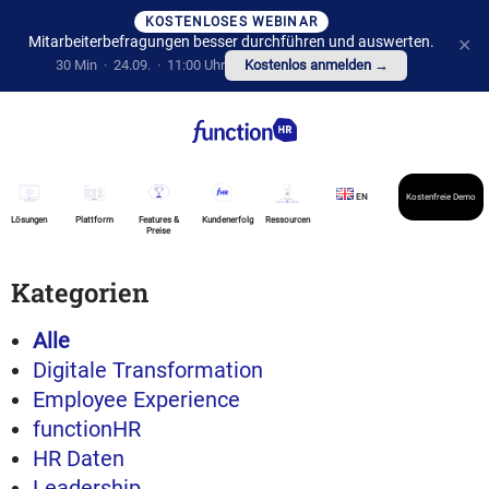
KOSTENLOSES WEBINAR
Mitarbeiterbefragungen besser durchführen und auswerten.
✕
30 Min · 24.09. · 11:00 Uhr
Kostenlos anmelden →
EN
Kostenfreie Demo
Lösungen
Plattform
Features &
Kundenerfolg
Ressourcen
Preise
Kategorien
Alle
Digitale Transformation
Employee Experience
functionHR
HR Daten
Leadership