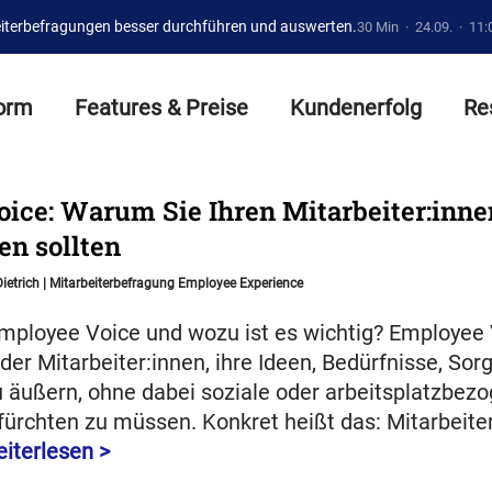
iterbefragungen besser durchführen und auswerten.
30 Min · 24.09. · 11:
form
Features & Preise
Kundenerfolg
Re
ice: Warum Sie Ihren Mitarbeiter:inne
n sollten
Dietrich
|
Mitarbeiterbefragung
Employee Experience
Employee Voice und wozu ist es wichtig? Employee 
 der Mitarbeiter:innen, ihre Ideen, Bedürfnisse, Sor
 äußern, ohne dabei soziale oder arbeitsplatzbez
rchten zu müssen. Konkret heißt das: Mitarbeiter
iterlesen >