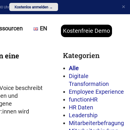
✕
00 Uhr
Kostenlos anmelden →
ssourcen
EN
Kostenfreie Demo
Kategorien
n eine
Alle
Digitale
Transformation
Voice beschreibt
Employee Experience
gen und
functionHR
ogene
HR Daten
:innen wird
Leadership
Mitarbeiterbefragung