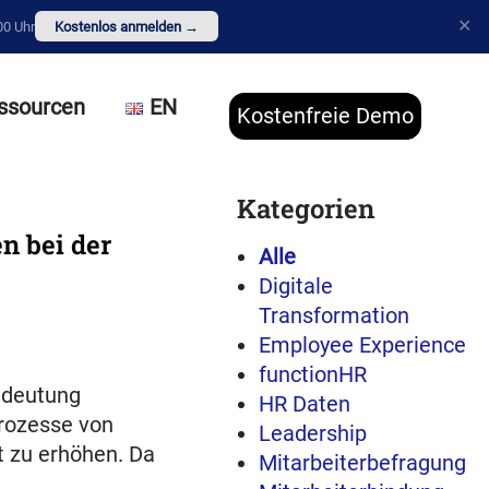
✕
00 Uhr
Kostenlos anmelden →
ssourcen
EN
Kostenfreie Demo
Kategorien
n bei der
Alle
Digitale
Transformation
Employee Experience
functionHR
edeutung
HR Daten
prozesse von
Leadership
t zu erhöhen. Da
Mitarbeiterbefragung