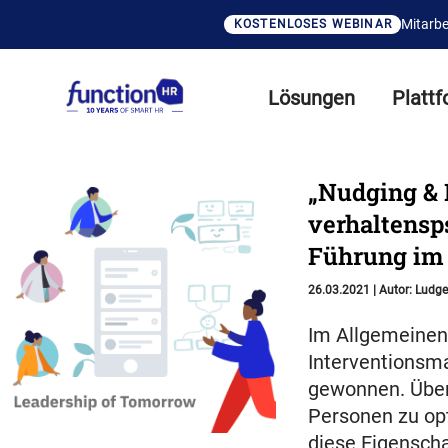
Mitarbe
KOSTENLOSES WEBINAR
Lösungen
Platt
„Nudging & 
verhaltensp
Führung im d
26.03.2021
|
Autor:
Ludge
Im Allgemeinen 
Interventionsm
gewonnen. Über
Personen zu opt
diese Eigensch