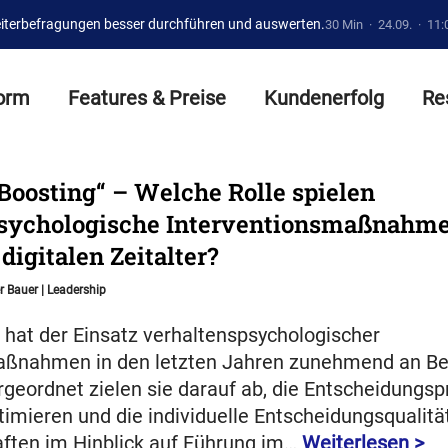
iterbefragungen besser durchführen und auswerten.
30 Min · 24.09. · 11:
form
Features & Preise
Kundenerfolg
Re
Boosting“ – Welche Rolle spielen
sychologische Interventionsmaßnahme
igitalen Zeitalter?
r Bauer
|
Leadership
hat der Einsatz verhaltenspsychologischer
aßnahmen in den letzten Jahren zunehmend an B
geordnet zielen sie darauf ab, die Entscheidungs
imieren und die individuelle Entscheidungsqualitä
aften im Hinblick auf Führung im…
Weiterlesen >