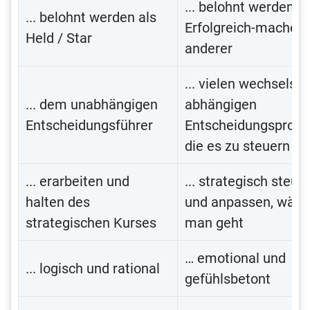
... belohnt werden f
... belohnt werden als
Erfolgreich-machen
Held / Star
anderer
... vielen wechselsei
... dem unabhängigen
abhängigen
Entscheidungsführer
Entscheidungsproze
die es zu steuern gil
... erarbeiten und
... strategisch steue
halten des
und anpassen, währ
strategischen Kurses
man geht
… emotional und
... logisch und rational
gefühlsbetont