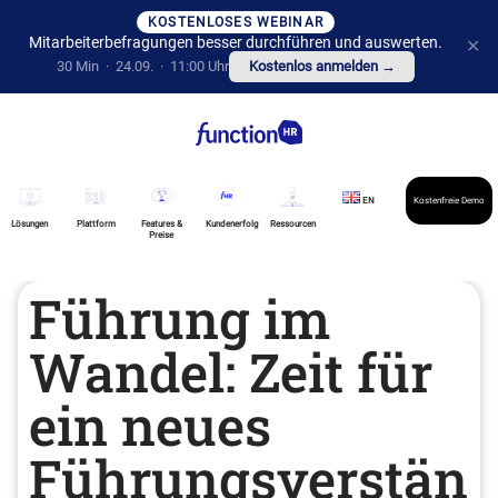
KOSTENLOSES WEBINAR
Mitarbeiterbefragungen besser durchführen und auswerten.
✕
30 Min · 24.09. · 11:00 Uhr
Kostenlos anmelden →
EN
Kostenfreie Demo
Lösungen
Plattform
Features &
Kundenerfolg
Ressourcen
Preise
Führung im
Wandel: Zeit für
ein neues
Führungsverstän