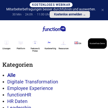
KOSTENLOSES WEBINAR
Mitarbeiterbefragungen besser durchführen und auswerten.
✕
30 Min · 24.09. · 11:00 Uhr
Kostenlos anmelden →
EN
Kostenfreie Demo
Lösungen
Plattform
Features &
Kundenerfolg
Ressourcen
Preise
Kategorien
Alle
Digitale Transformation
Employee Experience
functionHR
HR Daten
Leadership