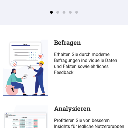
Mitarbeiterbefragung
F
Nutzen Sie schlüsselfertige Fragebögen und
Id
Befragen
KI-gestützte Analysen, um kontinuierlich die
Fl
Arbeitserfahrungen Ihrer Mitarbeiter:innen zu
re
Erhalten Sie durch moderne
verbessern.
Ab
Befragungen individuelle Daten
und Fakten sowie ehrliches
Feedback.
Mehr erfahren
Analysieren
Profitieren Sie von besseren
Insights für jegliche Nutzergruppen