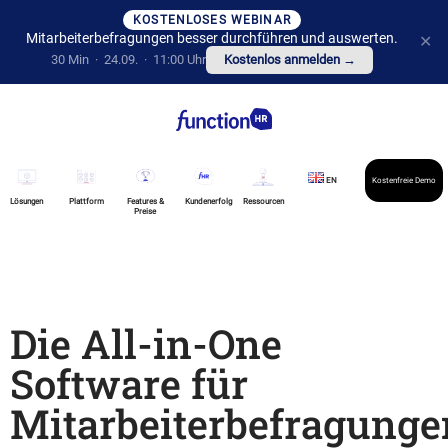
KOSTENLOSES WEBINAR
Mitarbeiterbefragungen besser durchführen und auswerten.
✕
30 Min · 24.09. · 11:00 Uhr
Kostenlos anmelden →
EN
Kostenfreie Demo
Lösungen
Plattform
Features &
Kundenerfolg
Ressourcen
Preise
Die All-in-One
Software für
Mitarbeiterbefragunge